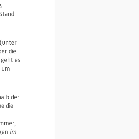
.
Stand
(unter
er die
 geht es
n um
halb der
e die
ummer,
egen
im