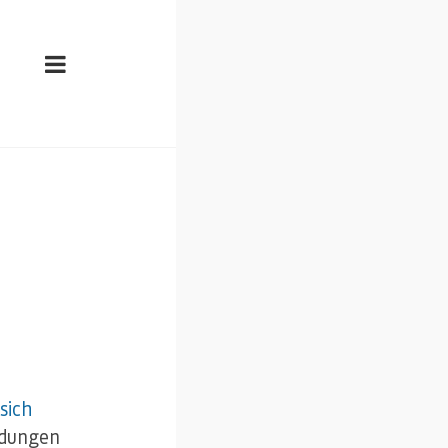
n
sich
ndungen