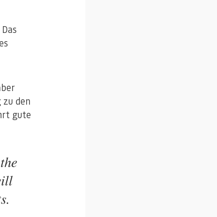
 Das
es
aber
g zu den
hrt gute
 the
ill
s.