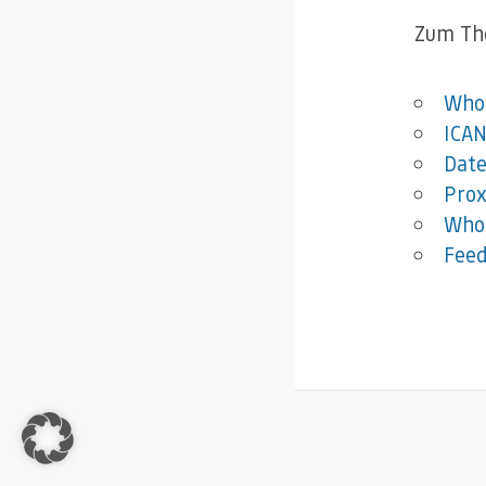
Zum Th
Who
ICA
Date
Prox
Whoi
Feed