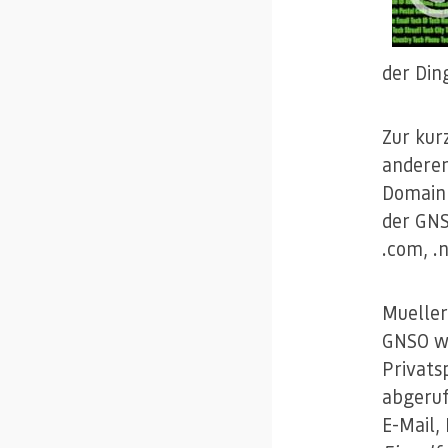
der Din
Zur kur
andere
Domain 
der GNS
.com, .n
Mueller
GNSO wo
Privats
abgeruf
E-Mail,