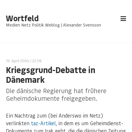
Wortfeld
Medien Netz Politik Weblog | Alexander Svensson
19. April 2004
/ 22:58
Kriegsgrund-Debatte in
Dänemark
Die dänische Regierung hat frühere
Geheimdokumente freigegeben.
Ein Nachtrag zum (bei Anderswo im Netz)
verlinkten
taz-Artikel
, in dem es um Geheimdienst-
Dokumente zum Irak geht, die die dänischen Zeitung