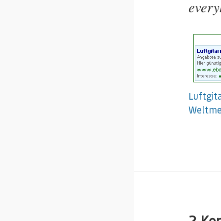
every
Luftgit
Weltmei
2 Ko