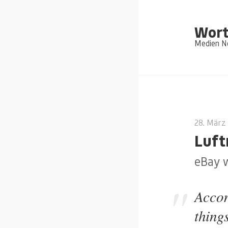
Wort
Medien Ne
28. März
Luf
eBay w
Accor
thing