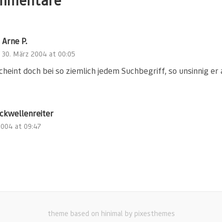
Arne P.
30. März 2004 at 00:05
heint doch bei so ziemlich jedem Suchbegriff, so unsinnig er 
ckwellenreiter
2004 at 09:47
theme based on hinimal by pixesthemes