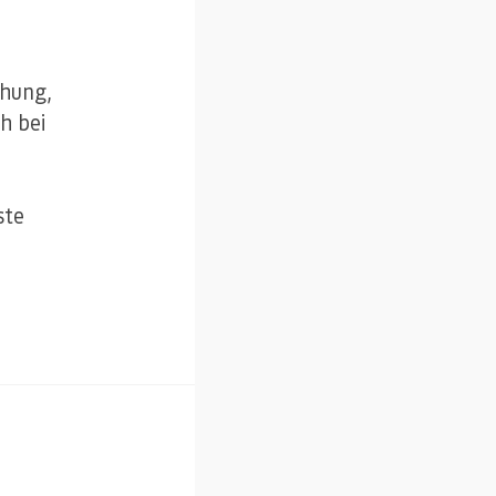
chung,
h bei
ste