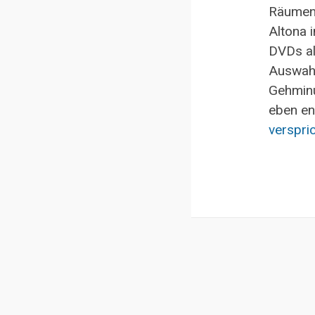
Räumen,
Altona 
DVDs al
Auswahl,
Gehminu
eben en
verspri