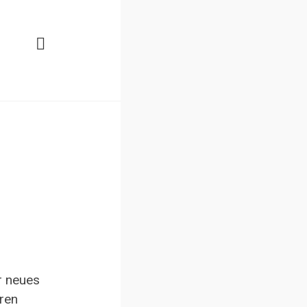
r neues
eren