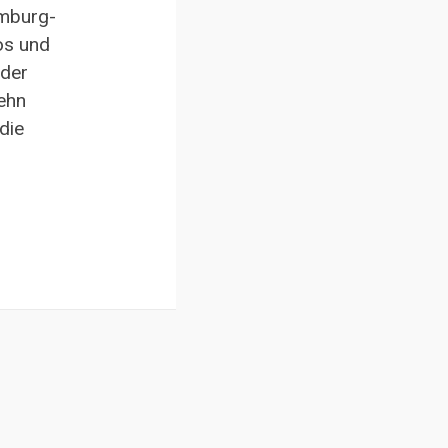
amburg-
os und
 der
zehn
die