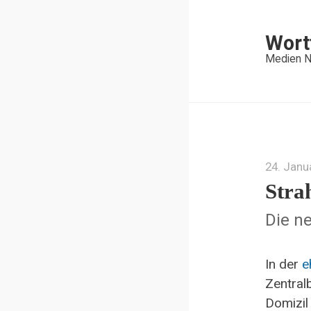
Wort
Medien N
24. Janu
Stra
Die ne
In der
e
Zentral
Domizil