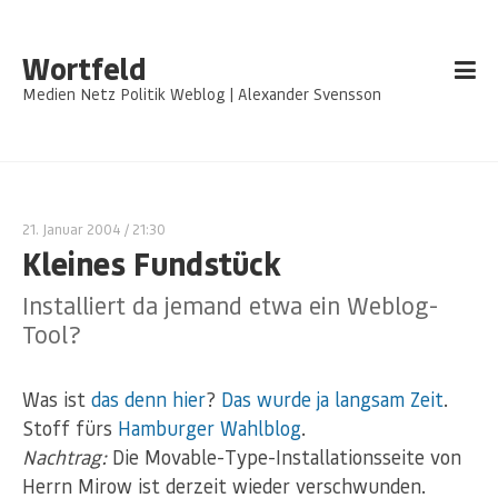
Wortfeld
Medien Netz Politik Weblog | Alexander Svensson
21. Januar 2004
/ 21:30
Kleines Fundstück
Installiert da jemand etwa ein Weblog-
Tool?
Was ist
das denn hier
?
Das
wurde
ja
langsam
Zeit
.
Stoff fürs
Hamburger Wahlblog
.
Nachtrag:
Die Movable-Type-Installationsseite von
Herrn Mirow ist derzeit wieder verschwunden.