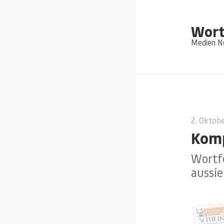
Wort
Medien Ne
2. Oktob
Komp
Wortfe
aussie