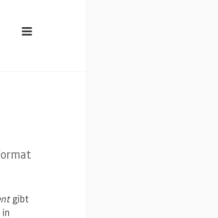
format
ent
gibt
 in