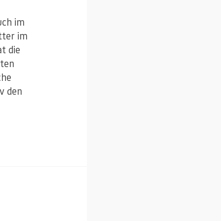
uch im
tter im
t die
nten
che
iv den