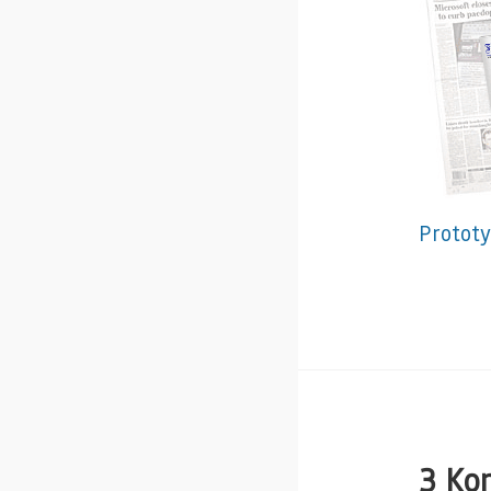
Protot
3 Ko