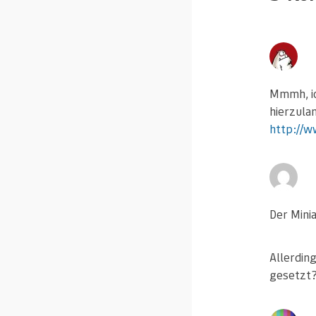
Mmmh, ic
hierzula
http://w
Der Mini
Allerding
gesetzt