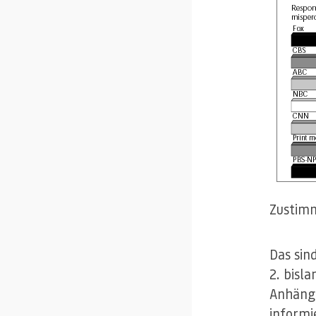
Zustimm
Das sin
2. bisl
Anhänge
informi