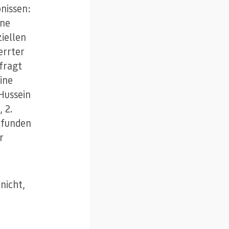
nissen:
ine
iellen
errter
efragt
ine
Hussein
 2.
efunden
r
nicht,