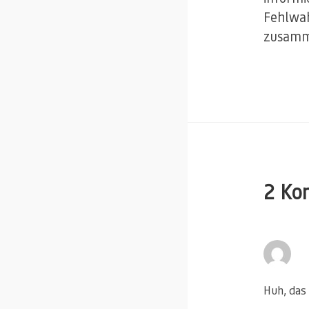
Fehlwa
zusamm
2 Ko
Huh, das