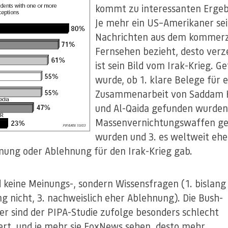
kommt zu interessanten Ergeb
Je mehr ein US–Amerikaner se
Nachrichten aus dem kommerz
Fernsehen bezieht, desto verz
ist sein Bild vom Irak-Krieg. G
wurde, ob 1. klare Belege für e
Zusammenarbeit von Saddam 
und Al-Qaida gefunden wurden,
Massenvernichtungswaffen g
wurden und 3. es weltweit ehe
ung oder Ablehnung für den Irak-Krieg gab.
d keine Meinungs-, sondern Wissensfragen (1. bislang 
ang nicht, 3. nachweislich eher Ablehnung). Die Bush-
r sind der PIPA-Studie zufolge besonders schlecht
ert, und je mehr sie FoxNews sehen, desto mehr