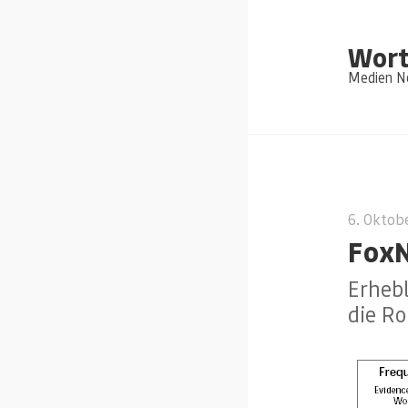
Wort
Medien Ne
6. Oktob
FoxN
Erheb
die Ro