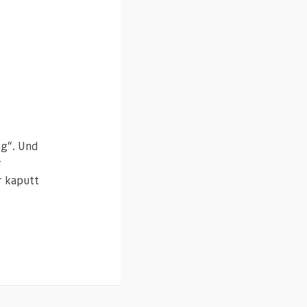
ng“. Und
r
r kaputt