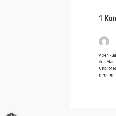
1 Ko
Aber klar
der Mann
Unprofes
gegangen