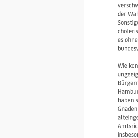
verschw
der Wah
Sonstig
choleri
es ohne
bundes
Wie kon
ungeeig
Bürgerm
Hamburg
haben s
Gnadenl
alteing
Amtsric
insbeso