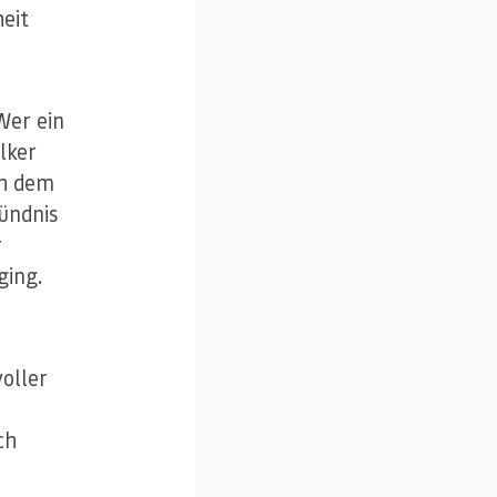
eit
Wer ein
lker
ch dem
Bündnis
r
ging.
oller
ch