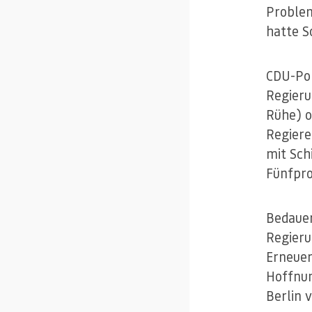
Problem
hatte S
CDU-Pol
Regieru
Rühe) o
Regiere
mit Sch
Fünfpro
Bedauer
Regieru
Erneuer
Hoffnun
Berlin 