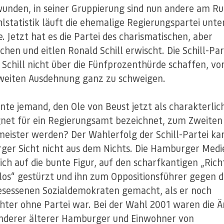
unden, in seiner Gruppierung sind nun andere am Rud
lstatistik läuft die ehemalige Regierungspartei unte
e. Jetzt hat es die Partei des charismatischen, aber
schen und eitlen Ronald Schill erwischt. Die Schill-Par
 Schill nicht über die Fünfprozenthürde schaffen, vo
weiten Ausdehnung ganz zu schweigen.
nte jemand, den Ole von Beust jetzt als charakterlic
net für ein Regierungsamt bezeichnet, zum Zweiten
eister werden? Der Wahlerfolg der Schill-Partei ka
er Sicht nicht aus dem Nichts. Die Hamburger Medi
ich auf die bunte Figur, auf den scharfkantigen „Rich
os“ gestürzt und ihn zum Oppositionsführer gegen d
esessenen Sozialdemokraten gemacht, als er noch
hter ohne Partei war. Bei der Wahl 2001 waren die 
nderer älterer Hamburger und Einwohner von