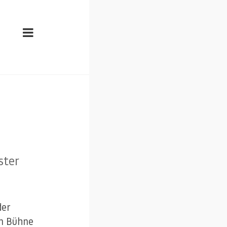
ster
der
en Bühne