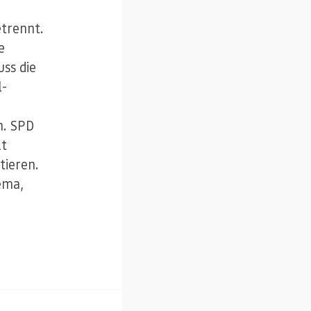
etrennt.
e
ss die
l-
n. SPD
zt
tieren.
ema,