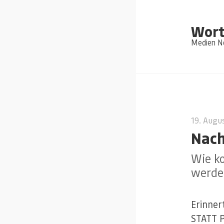
Wort
Medien Ne
19. Augu
Nach
Wie k
werde
Erinner
STATT P