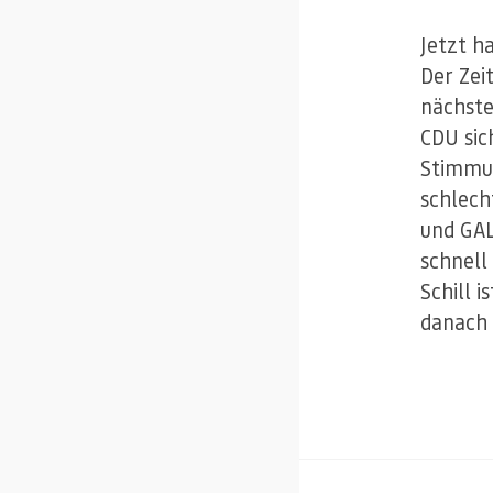
Jetzt h
Der Zei
nächste
CDU sich
Stimmun
schlech
und GAL
schnell
Schill 
danach 