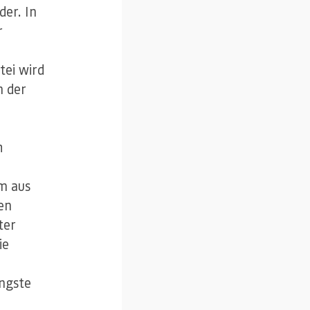
er. In
r
tei wird
n der
h
m aus
en
ter
ie
Ängste