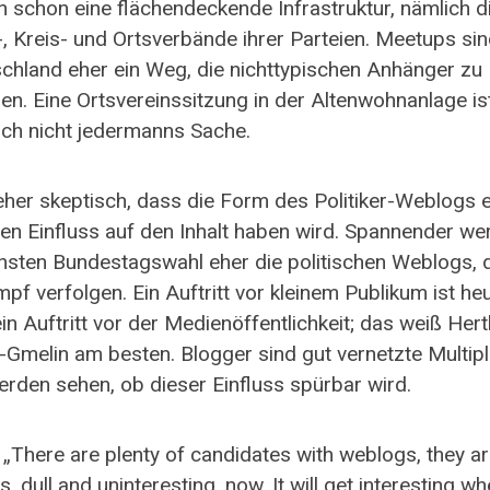
 schon eine flächendeckende Infrastruktur, nämlich d
, Kreis- und Ortsverbände ihrer Parteien. Meetups sin
schland eher ein Weg, die nichttypischen Anhänger zu
ren. Eine Ortsvereinssitzung in der Altenwohnanlage is
lich nicht jedermanns Sache.
 eher skeptisch, dass die Form des Politiker-Weblogs 
en Einfluss auf den Inhalt haben wird. Spannender we
hsten Bundestagswahl eher die politischen Weblogs, 
pf verfolgen. Ein Auftritt vor kleinem Publikum ist he
in Auftritt vor der Medienöffentlichkeit; das weiß Her
-Gmelin am besten. Blogger sind gut vernetzte Multipl
erden sehen, ob dieser Einfluss spürbar wird.
„There are plenty of candidates with weblogs, they a
s, dull and uninteresting, now. It will get interesting w