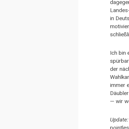
dagegen
Landes-
in Deut
motivie
schließ
Ich bin
spürbar
der näc
Wahlkam
immer e
Däubler
— wir w
Update:
pointles