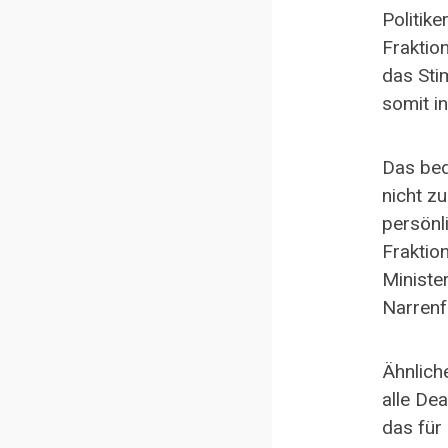
Politike
Fraktion
das Sti
somit i
Das bed
nicht zu
persönli
Fraktio
Ministe
Narrenfr
Ähnlich
alle Dea
das für