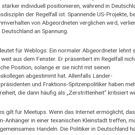
r stärker individuell positionieren, während in Deutsch
sdisziplin der Regelfall ist. Spannende US-Projekte, b
mmverhalten von Abgeordneten verglichen wird, verlie
n Deutschland an Spannung.
eutet für Weblogs: Ein normaler Abgeordneter lehnt s
 weit aus dem Fenster. Er präsentiert im Regelfall nich
che Position, solange er sie nicht mit seinen
nskollegen abgestimmt hat. Allenfalls Länder-
rpräsidenten und Fraktions-Spitzenpolitiker haben me
eiheit, die dann häufig als „Zerstrittenheit“ kritisiert wi
es gilt für Meetups. Wenn das Internet ermöglicht, das
n-Anhänger in einer texanischen Kleinstadt treffen, mo
 gemeinsames Handeln. Die Politiker in Deutschland h