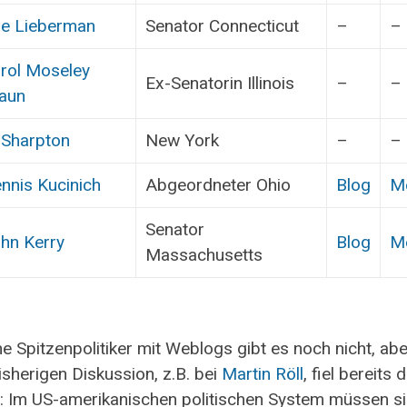
e Lieberman
Senator Connecticut
–
–
rol Moseley
Ex-Senatorin Illinois
–
–
aun
 Sharpton
New York
–
–
nnis Kucinich
Abgeordneter Ohio
Blog
M
Senator
hn Kerry
Blog
M
Massachusetts
e Spitzenpolitiker mit Weblogs gibt es noch nicht, abe
isherigen Diskussion, z.B. bei
Martin Röll
, fiel bereits 
: Im US-amerikanischen politischen System müssen si