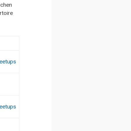
schen
rtoire
eetups
eetups