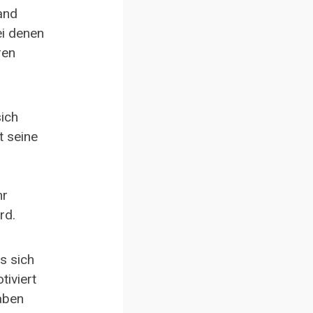
land
ei denen
ren
ich
t seine
hr
rd.
s sich
tiviert
aben