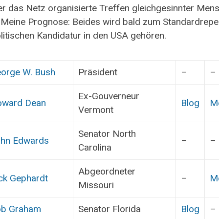
er das Netz organisierte Treffen gleichgesinnter Men
. Meine Prognose: Beides wird bald zum Standardrepe
olitischen Kandidatur in den USA gehören.
orge W. Bush
Präsident
–
–
Ex-Gouverneur
ward Dean
Blog
M
Vermont
Senator North
hn Edwards
–
–
Carolina
Abgeordneter
ck Gephardt
–
M
Missouri
b Graham
Senator Florida
Blog
–