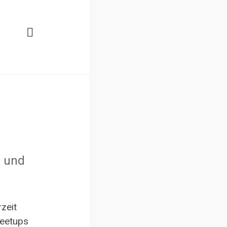
s und
zeit
Meetups