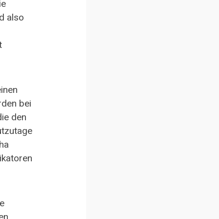
ie
d also
t
einen
rden bei
die den
utzutage
tha
ikatoren
re
hen