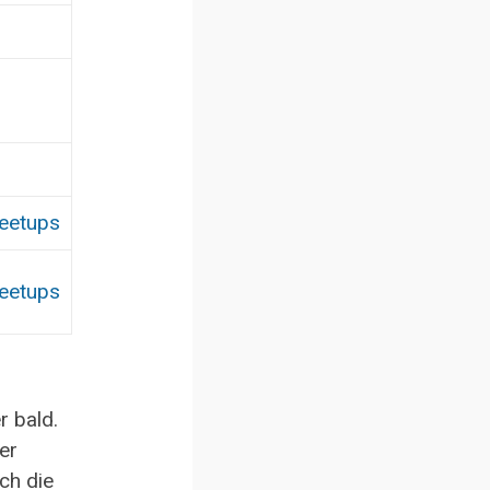
eetups
eetups
r bald.
der
ch die