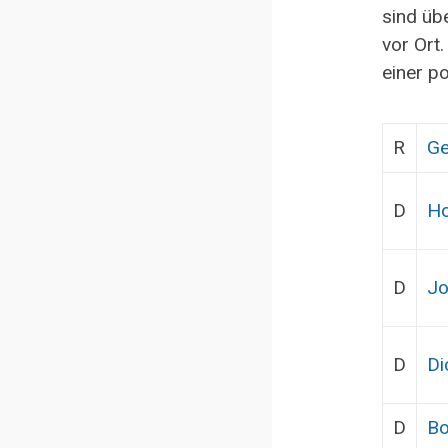
sind üb
vor Ort
einer p
R
Ge
D
Ho
D
Jo
D
Di
D
Bo