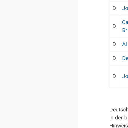
D
Jo
Ca
D
Br
D
Al
D
De
D
Jo
Deutsch
In der b
Hinweis