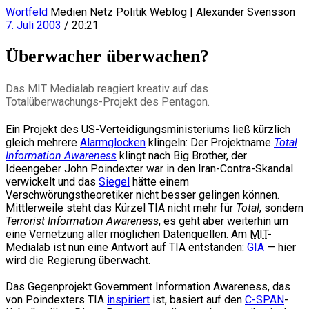
Wortfeld
Medien Netz Politik Weblog | Alexander Svensson
7. Juli 2003
/ 20:21
Überwacher überwachen?
Das MIT Medialab reagiert kreativ auf das
Totalüberwachungs-Projekt des Pentagon.
Ein Projekt des US-Verteidigungsministeriums ließ kürzlich
gleich mehrere
Alarmglocken
klingeln: Der Projektname
Total
Information Awareness
klingt nach Big Brother, der
Ideengeber John Poindexter war in den Iran-Contra-Skandal
verwickelt und das
Siegel
hätte einem
Verschwörungstheoretiker nicht besser gelingen können.
Mittlerweile steht das Kürzel TIA nicht mehr für
Total
, sondern
Terrorist Information Awareness
, es geht aber weiterhin um
eine Vernetzung aller möglichen Datenquellen. Am
MIT
-
Medialab ist nun eine Antwort auf TIA entstanden:
GIA
— hier
wird die Regierung überwacht.
Das Gegenprojekt Government Information Awareness, das
von Poindexters TIA
inspiriert
ist, basiert auf den
C-SPAN
-