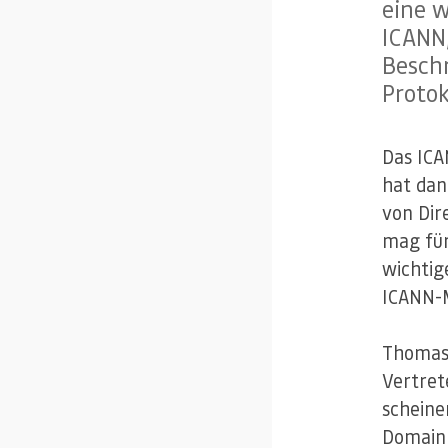
eine w
ICANN
Besch
Protok
Das ICA
hat dan
von Dir
mag für
wichtig
ICANN-M
Thomas 
Vertret
scheine
Domain 