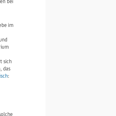
en bei
ebe im
 und
rium
t sich
, das
isch
:
solche