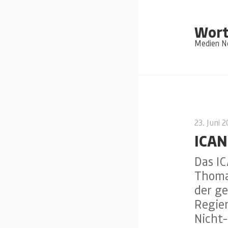
Wort
Medien Ne
23. Juni 
ICAN
Das IC
Thoma
der g
Regie
Nicht-