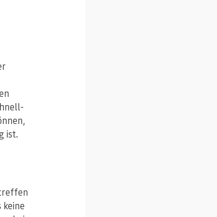
er
men
hnell-
önnen,
 ist.
treffen
 keine