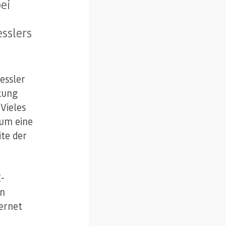
ei
sslers
essler
zung
 Vieles
 um eine
ite der
C-
en
ernet