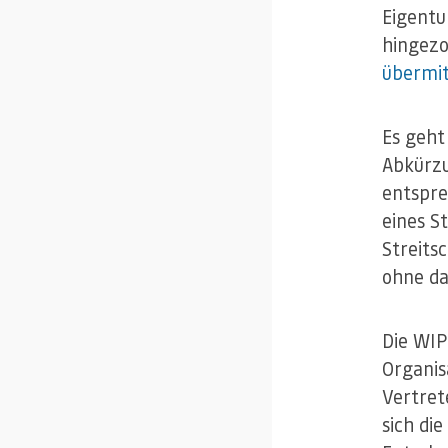
Eigentu
hingezo
übermit
Es geht
Abkürzu
entspre
eines S
Streits
ohne da
Die WI
Organis
Vertret
sich di