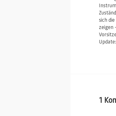
Instrum
Zuständ
sich di
zeigen 
Vorsitz
Update:
1 Ko