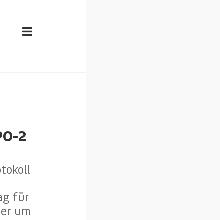
PO-2
d
tokoll
ag für
aber um