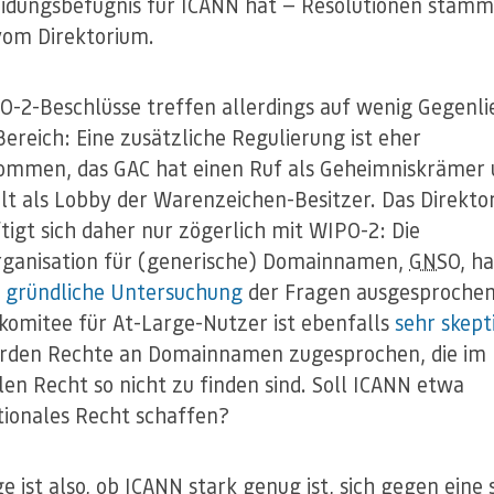
idungsbefugnis für ICANN hat — Resolutionen stamm
om Direktorium.
O-2-Beschlüsse treffen allerdings auf wenig Gegenli
ereich: Eine zusätzliche Regulierung ist eher
ommen, das GAC hat einen Ruf als Geheimniskrämer
lt als Lobby der Warenzeichen-Besitzer. Das Direkto
tigt sich daher nur zögerlich mit WIPO-2: Die
ganisation für (generische) Domainnamen,
GNSO
, ha
e
gründliche Untersuchung
der Fragen ausgesprochen
komitee für At-Large-Nutzer ist ebenfalls
sehr skept
rden Rechte an Domainnamen zugesprochen, die im
len Recht so nicht zu finden sind. Soll ICANN etwa
tionales Recht schaffen?
ge ist also, ob ICANN stark genug ist, sich gegen eine 