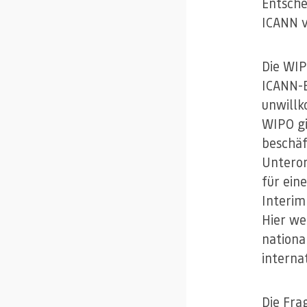
Entsche
ICANN v
Die WIP
ICANN-B
unwillk
WIPO gi
beschäf
Unteror
für ein
Interim
Hier we
nationa
interna
Die Fra