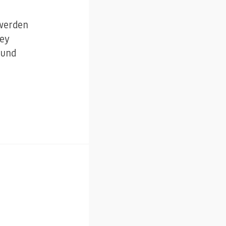
 werden
mey
 und