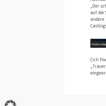
„Der sc
auf die
andere 
Casting
(Ich fi
„Trauer
eingeor