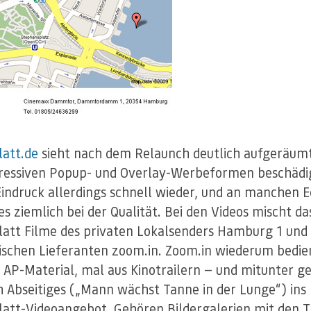
att.de
sieht nach dem Relaunch deutlich aufgeräumt
ressiven Popup- und Overlay-Werbeformen beschädi
Eindruck allerdings schnell wieder, und an manchen 
es ziemlich bei der Qualität. Bei den Videos mischt da
att Filme des privaten Lokalsenders Hamburg 1 und
ischen Lieferanten zoom.in. Zoom.in wiederum bedien
 AP-Material, mal aus Kinotrailern — und mitunter g
h Abseitiges („Mann wächst Tanne in der Lunge“) ins
att-Videoangebot. Gehören Bildergalerien mit den