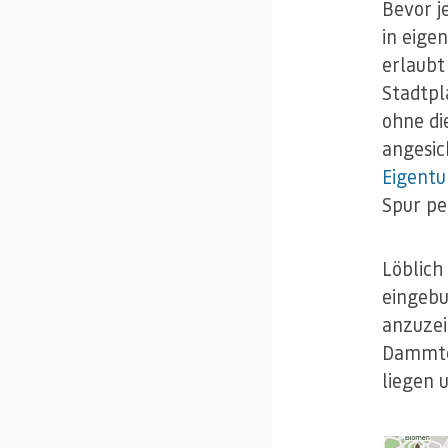
Bevor j
in eige
erlaubt
Stadtpl
ohne di
angesic
Eigent
Spur per
Löblich 
eingebu
anzuzei
Dammtor
liegen 