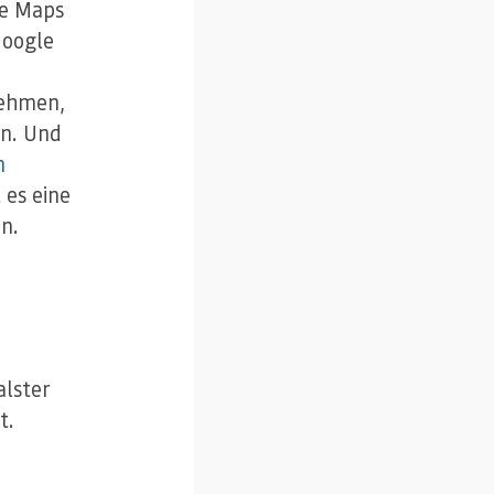
le Maps
Google
nehmen,
en. Und
n
 es eine
n.
alster
t.