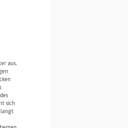
er aus.
gen
Ecken
s
 des
t sich
elangt
 Themen