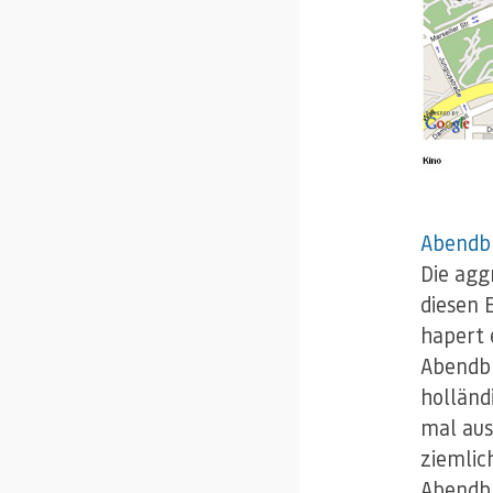
Abendbl
Die agg
diesen 
hapert 
Abendbl
holländ
mal aus
ziemlic
Abendbl