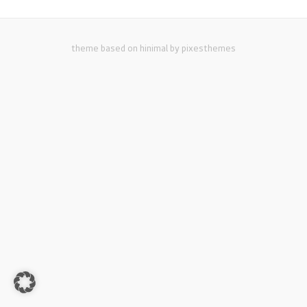
theme based on hinimal by pixesthemes