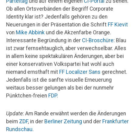
Parteitag
und auf einem eigenen
CI-Portal
zu sehen.
Ob allen Ortsverbänden der Begriff Corporate
Identity klar ist? Jedenfalls gehören zu den
Neuerungen in der Präsentation die Schrift
FF Kievit
von
Mike Abbink
und die Akzenfarbe Orange.
Interessante Begründung in der
CI-Broschüre
: Blau
ist zwar fernsehtauglich, aber verwechselbar. Alles
in allem keine spektakulären Änderungen, aber bei
einer konservativen Volkspartei hat wohl auch
niemand ernsthaft mit
FF Localizer Sans
gerechnet.
Jedenfalls ist die sanfte visuelle Erneuerung
weitaus besser gelungen als bei der nunmehr
Pünktchen-freien
FDP
.
Update
: Am Rande erwähnt werden die Änderungen
beim
ZDF
, in der
Berliner Zeitung
und der
Frankfurter
Rundschau
.