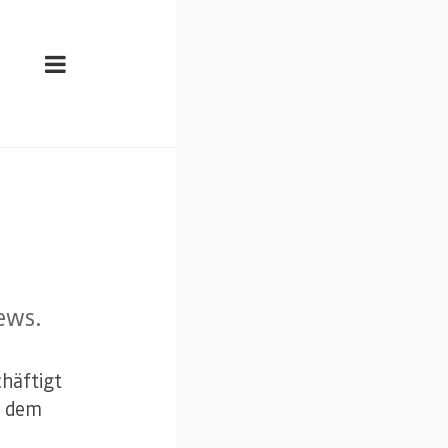
ews.
häftigt
s dem