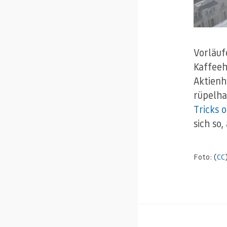
Vorläuf
Kaffeeh
Aktienh
rüpelh
Tricks 
sich so,
Foto: (
CC