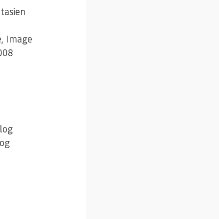
tasien
e, Image
008
Blog
log