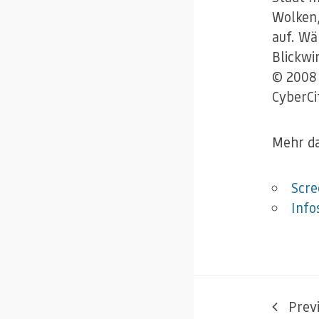
Wolken,
auf. Wä
Blickwi
© 2008 
CyberCi
Mehr d
Scre
Info
Prev