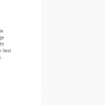
ie
ge
cht
 liest
t.