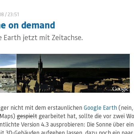
08
/ 23:51
ne on demand
 Earth jetzt mit Zeitachse.
ger nicht mit dem erstaunlichen
Google Earth
(nein,
 Maps)
gespielt
gearbeitet hat, sollte die vor zwei W
ntlichte Version 4.3 ausprobieren: Die Sonne über ein
it 3D-Gebäuden aufgehen lassen, dazu noch ein paar