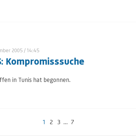
ember 2005
/ 14:45
: Kompromisssuche
ffen in Tunis hat begonnen.
1
2
3
…
7