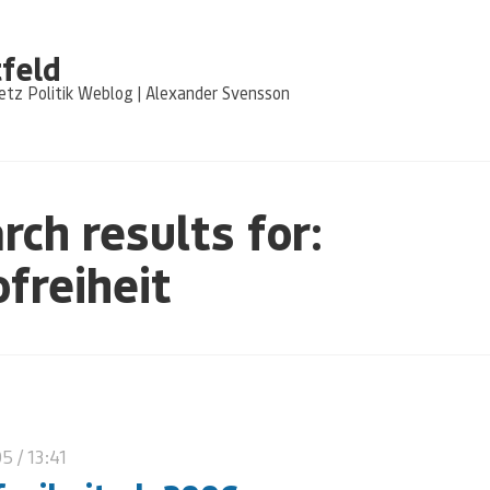
feld
tz Politik Weblog | Alexander Svensson
rch results for:
ofreiheit
05
/ 13:41