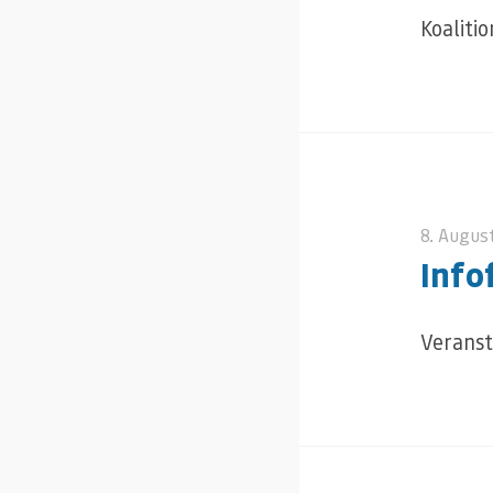
Koaliti
8. Augus
Info
Veranst