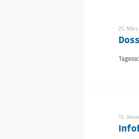
25. März
Doss
Tagessc
15. Dez
Info